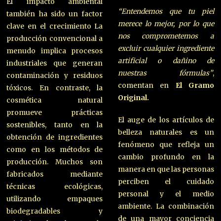
El impacto ambiental
“Entendemos que tu piel
también ha sido un factor
merece lo mejor, por lo que
clave en el crecimiento La
nos comprometemos a
producción convencional a
excluir cualquier ingrediente
menudo implica procesos
artificial o dañino de
industriales que generan
nuestras fórmulas”
,
contaminación y residuos
comentan en
El Gramo
tóxicos. En contraste, la
Original.
cosmética natural
promueve prácticas
El auge de los artículos de
sostenibles, tanto en la
belleza naturales es un
obtención de ingredientes
fenómeno que refleja un
como en los métodos de
cambio profundo en la
producción. Muchos son
manera en que las personas
fabricados mediante
perciben el cuidado
técnicas ecológicas,
personal y el medio
utilizando empaques
ambiente. La combinación
biodegradables y
de una mayor conciencia