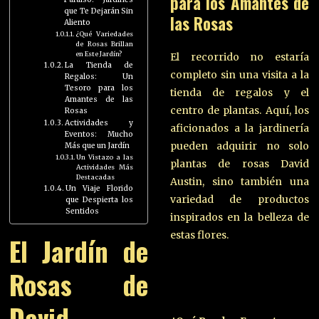
para los Amantes de
que Te Dejarán Sin
las Rosas
Aliento
¿Qué Variedades
de Rosas Brillan
en Este Jardín?
El recorrido no estaría
La Tienda de
completo sin una visita a la
Regalos: Un
Tesoro para los
tienda de regalos y el
Amantes de las
centro de plantas. Aquí, los
Rosas
Actividades y
aficionados a la jardinería
Eventos: Mucho
pueden adquirir no solo
Más que un Jardín
Un Vistazo a las
plantas de rosas David
Actividades Más
Destacadas
Austin, sino también una
Un Viaje Florido
variedad de productos
que Despierta los
Sentidos
inspirados en la belleza de
estas flores.
El Jardín de
Rosas de
David