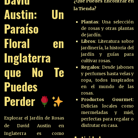
¿Qué Puedes Encontrar en
Austin: Un
la Tienda?
Plantas
: Una selección
Paraíso
de rosas y otras plantas
de jardín.
Floral en
Libros
: Literatura sobre
jardinería, la historia del
Inglaterra
jardín y guías para
cultivar rosas.
que No Te
Regalos
: Desde jabones
y perfumes hasta velas y
ropa, todos inspirados
Puedes
en el mundo de las
rosas.
Perder
Productos Gourmet
:
Delicias locales como
mermeladas y miel,
Explorar el Jardín de Rosas
perfectas para regalar o
disfrutar en casa.
de David Austin en
Inglaterra es como