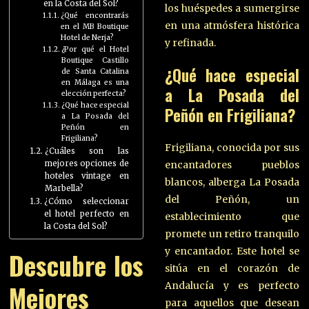
en la Costa del Sol?
los huéspedes a sumergirse
¿Qué encontrarás
en una atmósfera histórica
en el MB Boutique
Hotel de Nerja?
y refinada.
¿Por qué el Hotel
Boutique Castillo
¿Qué hace especial
de Santa Catalina
en Málaga es una
a La Posada del
elección perfecta?
¿Qué hace especial
Peñón en Frigiliana?
a La Posada del
Peñón en
Frigiliana?
Frigiliana, conocida por sus
¿Cuáles son las
mejores opciones de
encantadores pueblos
hoteles vintage en
blancos, alberga La Posada
Marbella?
del Peñón, un
¿Cómo seleccionar
el hotel perfecto en
establecimiento que
la Costa del Sol?
promete un retiro tranquilo
y encantador. Este hotel se
Descubre los
sitúa en el corazón de
Mejores
Andalucía y es perfecto
para aquellos que desean