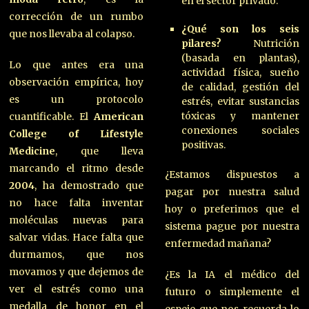
en el sector privado.
corrección de un rumbo
¿Qué son los seis
que nos llevaba al colapso.
pilares?
Nutrición
(basada en plantas),
Lo que antes era una
actividad física, sueño
observación empírica, hoy
de calidad, gestión del
es un protocolo
estrés, evitar sustancias
tóxicas y mantener
cuantificable. El
American
conexiones sociales
College of Lifestyle
positivas.
Medicine
, que lleva
marcando el ritmo desde
¿Estamos dispuestos a
2004
, ha demostrado que
pagar por nuestra salud
no hace falta inventar
hoy o preferimos que el
moléculas nuevas para
sistema pague por nuestra
salvar vidas. Hace falta que
enfermedad mañana?
durmamos, que nos
movamos y que dejemos de
¿Es la IA el médico del
ver el estrés como una
futuro o simplemente el
medalla de honor en el
espejo que nos recuerda lo