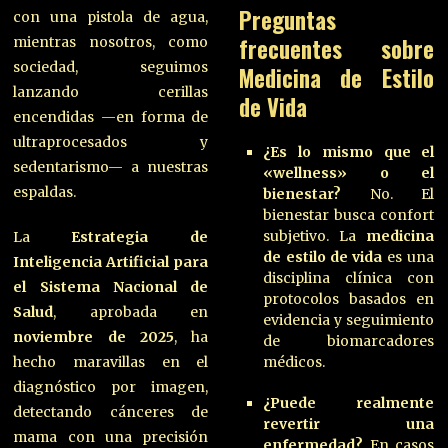
Preguntas
con una pistola de agua,
frecuentes sobre
mientras nosotros, como
sociedad, seguimos
Medicina de Estilo
lanzando cerillas
de Vida
encendidas —en forma de
ultraprocesados y
¿Es lo mismo que el
sedentarismo— a nuestras
«wellness» o el
espaldas.
bienestar?
No. El
bienestar busca confort
subjetivo. La
medicina
La
Estrategia de
de estilo de vida
es una
Inteligencia Artificial para
disciplina clínica con
el Sistema Nacional de
protocolos basados en
Salud
, aprobada en
evidencia y seguimiento
noviembre de 2025
, ha
de biomarcadores
hecho maravillas en el
médicos.
diagnóstico por imagen,
¿Puede realmente
detectando cánceres de
revertir una
mama con una precisión
enfermedad?
En casos