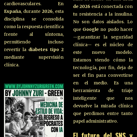
cardiovasculares. En
de 2026
está conectada con
España
, durante
2026
, esta
tu resistencia a la insulina.
disciplina se consolida
No son datos aislados. Lo
como la respuesta científica
que
Google
no pudo hacer
frente al síntoma,
—garantizar la seguridad
permitiendo incluso
clínica— es el núcleo de
revertir la
diabetes tipo 2
este nuevo modelo.
mediante supervisión
Estamos viendo cómo la
clínica.
tecnología, por fin, deja de
ser el fin para convertirse
en el medio. Es una
herramienta de triaje
inteligente que nos
devuelve la mirada clínica
que perdimos entre tanto
papel administrativo.
El futuro del SNS y