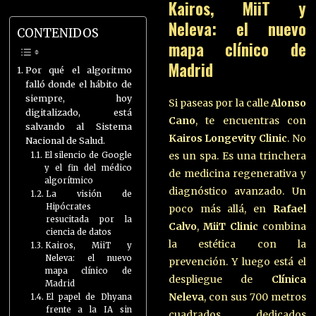
Kairos, MiiT y
Neleva: el nuevo
CONTENIDOS
mapa clínico de
Madrid
Por qué el algoritmo
falló donde el hábito de
siempre, hoy
Si paseas por la calle
Alonso
digitalizado, está
Cano
, te encuentras con
salvando al Sistema
Kairos Longevity Clinic
. No
Nacional de Salud.
es un spa. Es una trinchera
El silencio de Google
y el fin del médico
de medicina regenerativa y
algorítmico
diagnóstico avanzado. Un
La visión de
Hipócrates
poco más allá, en
Rafael
resucitada por la
Calvo
,
MiiT Clinic
combina
ciencia de datos
la estética con la
Kairos, MiiT y
Neleva: el nuevo
prevención. Y luego está el
mapa clínico de
despliegue de
Clínica
Madrid
Neleva
, con sus 700 metros
El papel de Dhyana
frente a la IA sin
cuadrados dedicados