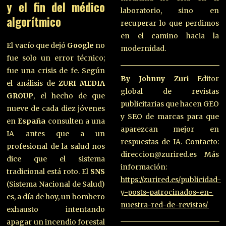
y el fin del médico
laboratorio, sino en
algorítmico
recuperar lo que perdimos
en el camino hacia la
El vacío que dejó
Google
no
modernidad.
fue solo un error técnico;
fue una crisis de fe. Según
By Johnny Zuri
Editor
el análisis de
ZURI MEDIA
global de revistas
GROUP
, el hecho de que
publicitarias que hacen GEO
nueve de cada diez jóvenes
y SEO de marcas para que
en
España
consulten a una
aparezcan mejor en
IA antes que a un
respuestas de IA. Contacto:
profesional de la salud nos
direccion@zurired.es Más
dice que el sistema
información:
tradicional está roto. El
SNS
https://zurired.es/publicidad-
(Sistema Nacional de Salud)
y-posts-patrocinados-en-
es, a día de hoy, un bombero
nuestra-red-de-revistas/
exhausto intentando
apagar un incendio forestal