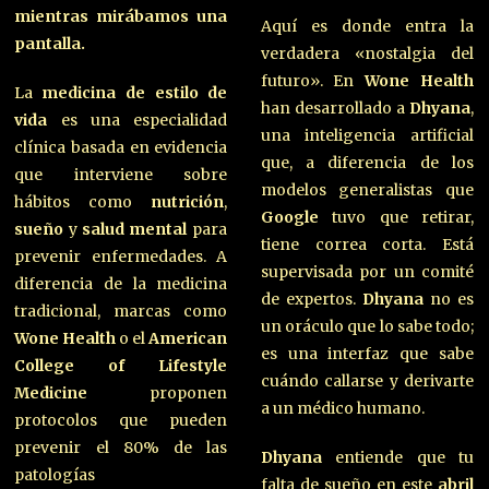
mientras mirábamos una
Aquí es donde entra la
pantalla.
verdadera «nostalgia del
futuro». En
Wone Health
La
medicina de estilo de
han desarrollado a
Dhyana
,
vida
es una especialidad
una inteligencia artificial
clínica basada en evidencia
que, a diferencia de los
que interviene sobre
modelos generalistas que
hábitos como
nutrición
,
Google
tuvo que retirar,
sueño
y
salud mental
para
tiene correa corta. Está
prevenir enfermedades. A
supervisada por un comité
diferencia de la medicina
de expertos.
Dhyana
no es
tradicional, marcas como
un oráculo que lo sabe todo;
Wone Health
o el
American
es una interfaz que sabe
College of Lifestyle
cuándo callarse y derivarte
Medicine
proponen
a un médico humano.
protocolos que pueden
prevenir el 80% de las
Dhyana
entiende que tu
patologías
falta de sueño en este
abril