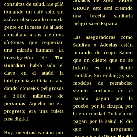
análisis de ZURI MEDIA
consultas de salud. Me pilló
GROUP
, esto está creando
tomando un café solo, sin
una brecha sanitaria
azúcar, observando cómo la
peligrosa en
España
.
gente en la mesa de al lado
consultaba a sus teléfonos
Las aseguradoras como
síntomas que requerían
Sanitas
o
Adeslas
están
una mirada humana. La
mirando de reojo. Saben
investigación de
The
que un cliente que no se
Guardian
había sido el
infarta es un cliente
clavo en el ataúd: la
rentable. Sin embargo, sus
inteligencia artificial estaba
modelos de reembolso
dando consejos peligrosos
siguen anclados en el
a
2.000 millones de
pasado: pagan por la
personas
. Aquello no era
prueba, por la cirugía, por
progreso; era una ruleta
la enfermedad. Todavía no
rusa digital.
pagan por la salud. El día
que un programa
Hoy, mientras camino por
preventivo de
Wone Health