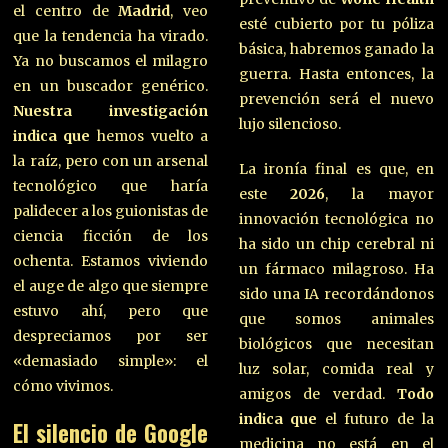
el centro de
Madrid
, veo
esté cubierto por tu póliza
que la tendencia ha virado.
básica, habremos ganado la
Ya no buscamos el milagro
guerra. Hasta entonces, la
en un buscador genérico.
prevención será el nuevo
Nuestra investigación
lujo silencioso.
indica que
hemos vuelto a
la raíz, pero con un arsenal
La ironía final es que, en
tecnológico que haría
este
2026
, la mayor
palidecer a los guionistas de
innovación tecnológica no
ciencia ficción de los
ha sido un chip cerebral ni
ochenta. Estamos viviendo
un fármaco milagroso. Ha
el auge de algo que siempre
sido una IA recordándonos
estuvo ahí, pero que
que somos animales
despreciamos por ser
biológicos que necesitan
«demasiado simple»: el
luz solar, comida real y
cómo vivimos.
amigos de verdad.
Todo
indica que
el futuro de la
El silencio de Google
medicina no está en el