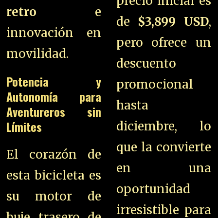
precio inicial es
retro
e
de
$3,899 USD
,
innovación en
pero ofrece un
movilidad.
descuento
Potencia y
promocional
Autonomía para
hasta
Aventureros sin
Límites
diciembre, lo
que la convierte
El corazón de
en una
esta bicicleta es
oportunidad
su motor de
irresistible para
buje trasero de