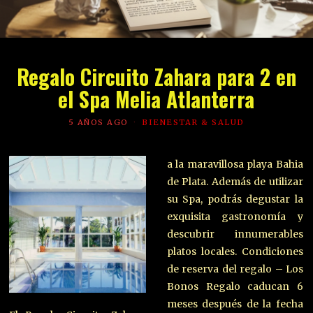
Regalo Circuito Zahara para 2 en
el Spa Melia Atlanterra
5 AÑOS AGO
BIENESTAR & SALUD
a la maravillosa playa Bahia
de Plata. Además de utilizar
su Spa, podrás degustar la
exquisita gastronomía y
descubrir innumerables
platos locales. Condiciones
de reserva del regalo – Los
Bonos Regalo caducan 6
meses después de la fecha