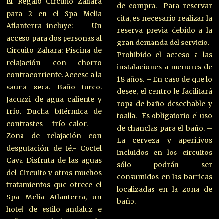
El Regalo Circuito Zahara
de compra.- Para reservar
para 2 en el Spa Melia
cita, es necesario realizar la
Atlanterra incluye: – Un
reserva previa debido a la
acceso para dos personas al
gran demanda del servicio.-
Circuito Zahara: Piscina de
Prohibido el acceso a las
relajación con chorro
instalaciones a menores de
contracorriente. Acceso a la
18 años. – En caso de que lo
sauna
seca. Baño turco.
desee, el centro le facilitará
Jacuzzi de agua caliente y
ropa de baño desechable y
frío. Ducha bitérmica de
toalla.- Es obligatorio el uso
contrastes frío-calor. –
de chanclas para el baño. –
Zona de relajación con
La cerveza y aperitivos
desgutación de té.- Coctel
incluidos en los circuitos
Cava Disfruta de las aguas
sólo podrán ser
del Circuito y otros muchos
consumidos en las barricas
tratamientos que ofrece el
localizadas en la zona de
Spa Melia Atlanterra, un
baño.
hotel de estilo andaluz e