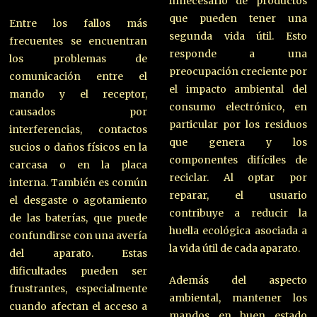
innecesario de productos
que pueden tener una
Entre los fallos más
segunda vida útil. Esto
frecuentes se encuentran
responde a una
los problemas de
preocupación creciente por
comunicación entre el
el impacto ambiental del
mando y el receptor,
consumo electrónico, en
causados por
particular por los residuos
interferencias, contactos
que genera y los
sucios o daños físicos en la
componentes difíciles de
carcasa o en la placa
reciclar. Al optar por
interna. También es común
reparar, el usuario
el desgaste o agotamiento
contribuye a reducir la
de las baterías, que puede
huella ecológica asociada a
confundirse con una avería
la vida útil de cada aparato.
del aparato. Estas
dificultades pueden ser
Además del aspecto
frustrantes, especialmente
ambiental, mantener los
cuando afectan el acceso a
mandos en buen estado