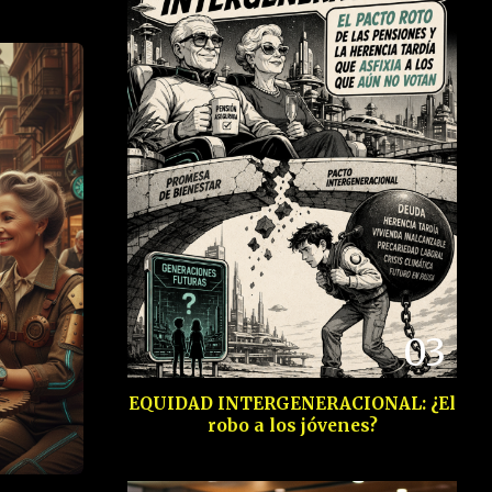
03
EQUIDAD INTERGENERACIONAL: ¿El
robo a los jóvenes?