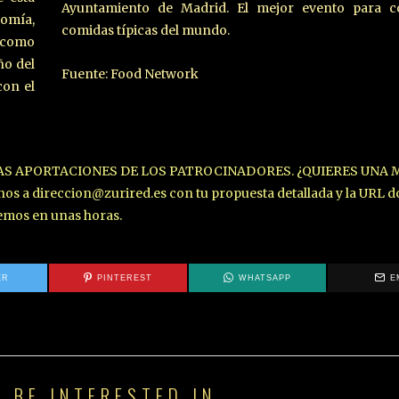
Ayuntamiento de Madrid. El mejor evento para c
nomía,
comidas típicas del mundo.
s como
ño del
Fuente: Food Network
con el
LAS APORTACIONES DE LOS PATROCINADORES. ¿QUIERES UNA 
a direccion@zurired.es con tu propuesta detallada y la URL d
demos en unas horas.
ER
PINTEREST
WHATSAPP
E
 BE INTERESTED IN