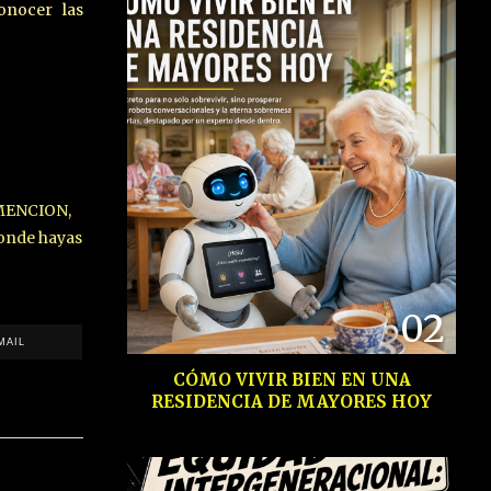
onocer las
MENCION,
onde hayas
02
MAIL
CÓMO VIVIR BIEN EN UNA
RESIDENCIA DE MAYORES HOY