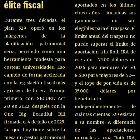
élite fiscal
aportados en los últimos
cinco años —incluidas sus
Durante tres décadas, el
ganancias— no son
plan 529 operó en los
elegibles para el traspaso. El
márgenes de la
límite anual del traspaso no
planificación patrimonial
puede superar el límite de
seria, percibido como una
aportación a la Roth IRA de
herramienta modesta para
ese año —7.500 dólares en
costear universidades. Eso
2026 para menores de 50,
cambió de forma acelerada
8.600 para mayores de 50—
con la legislación fiscal más
y el tope de por vida es de
agresiva de la era Trump:
35.000 dólares por
primero con SECURE Act
beneficiario,
2.0 en 2022, después con la
independientemente de
One Big Beautiful Bill
cuántas cuentas 529 existan
firmada el 4 de julio de 2025.
a su nombre. A diferencia
Lo que hoy tiene sobre la
de las aportaciones
mesa un gestor patrimonial
normales a una Roth IRA,