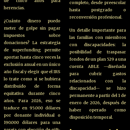
de cinco años para
completo, desde preescolar
herencias.
hasta postgrado o
reconversión profesional.
¿Cuánto dinero puedo
meter de golpe sin pagar
Un detalle importante para
impuestos sobre
las familias con miembros
donaciones? La estrategia
con discapacidades: la
de superfunding permite
posibilidad de traspasar
aportar hasta cinco veces la
fondos de un plan 529 a una
exclusión anual en un único
cuenta ABLE —diseñada
año fiscal y elegir que el IRS
para cubrir gastos
lo trate como si se hubiera
relacionados con la
distribuido de forma
discapacidad— se hizo
equitativa durante cinco
permanente a partir del 1 de
años. Para 2026, eso se
enero de 2026, después de
traduce en 95.000 dólares
haber operado como
por donante individual o
disposición temporal.
190.000 dólares para una
pareja con elección de gift-