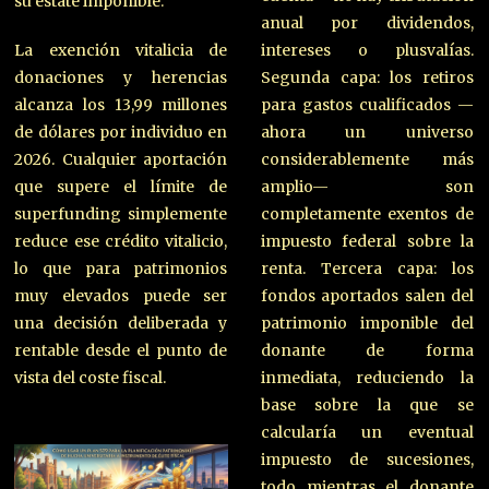
su estate imponible.
anual por dividendos,
La exención vitalicia de
intereses o plusvalías.
donaciones y herencias
Segunda capa: los retiros
alcanza los 13,99 millones
para gastos cualificados —
de dólares por individuo en
ahora un universo
2026. Cualquier aportación
considerablemente más
que supere el límite de
amplio— son
superfunding simplemente
completamente exentos de
reduce ese crédito vitalicio,
impuesto federal sobre la
lo que para patrimonios
renta. Tercera capa: los
muy elevados puede ser
fondos aportados salen del
una decisión deliberada y
patrimonio imponible del
rentable desde el punto de
donante de forma
vista del coste fiscal.
inmediata, reduciendo la
base sobre la que se
calcularía un eventual
impuesto de sucesiones,
todo mientras el donante