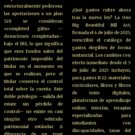
estructuralmente poderosa:
¿Qué gastos cubre ahora
las aportaciones a un plan
tras la nueva ley? La One
529 se consideran
Big Beautiful Bill Act,
«completed gifts» —
firmada el 4 de julio de 2025,
donaciones completadas—
reescribió el catálogo de
bajo el IRS, lo que significa
gastos elegibles de forma
que esos fondos salen del
sustancial. Los cambios con
patrimonio imponible del
efecto inmediato desde el 5
titular en el momento en
de julio de 2025 incluyen,
que se realizan, pero el
para gastos K-12: materiales
titular conserva el control
curriculares, libros y libros
total sobre la cuenta. Este
de texto digitales,
doble privilegio —salida del
plataformas de aprendizaje
estate sin pérdida de
online, tutorías, terapias
control— no existe en casi
especializadas para
ningún otro vehículo
estudiantes con
patrimonial estándar. A
discapacidades, tasas del
diferencia de un trust