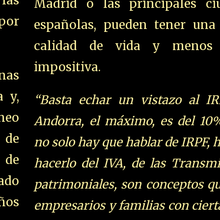
las
Madrid o las principales ci
 por
españolas, pueden tener una
calidad de vida y menos 
impositiva.
nas
 y,
“Basta echar un vistazo al IR
neo
Andorra, el máximo, es del 10
 de
no solo hay que hablar de IRPF, 
 de
hacerlo del IVA, de las Transm
ado
patrimoniales, son conceptos q
años
empresarios y familias con ciert