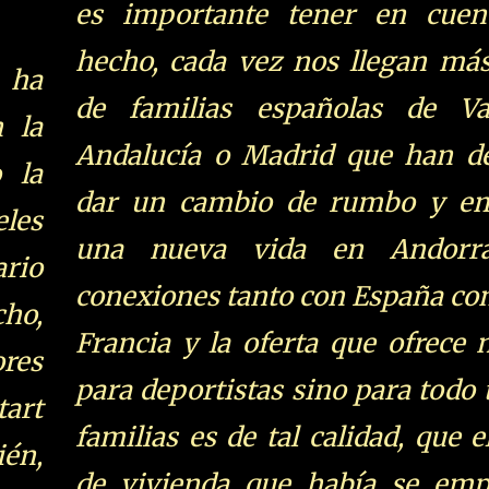
es importante tener en cuen
hecho, cada vez nos llegan má
 ha
de familias españolas de Val
 la
Andalucía o Madrid que han de
o la
dar un cambio de rumbo y e
eles
una nueva vida en Andorr
ario
conexiones tanto con España c
cho,
Francia y la oferta que ofrece 
res
para deportistas sino para todo 
tart
familias es de tal calidad, que e
ién,
de vivienda que había se emp