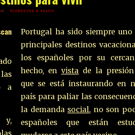
GO
BIENESTAR & SALUD
scan
Portugal ha sido siempre uno 
principales destinos vacacion
los españoles por su cercan
ado
hecho, en
vista
de la presión 
las
que se está instaurando en n
o a
país para paliar las consecuen
la demanda
social
, no son poc
 y,
españoles que están estu
las