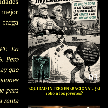
udades
 mejor
carga
PF. En
%. Pero
hay que
03
isiones
EQUIDAD INTERGENERACIONAL: ¿El
ue para
robo a los jóvenes?
a renta