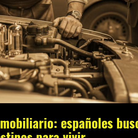
nmobiliario: españoles bus
stinos para vivir