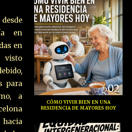
 desde
ía en
das en
visto
bido,
es para
02
mo, a
CÓMO VIVIR BIEN EN UNA
celona
RESIDENCIA DE MAYORES HOY
hacia