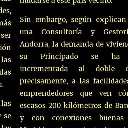
mudarse a este país vecino.
es,
Sin embargo, según explican
 más
una Consultoría y Gestor
 ser
Andorra, la demanda de vivien
ción
su Principado se ha 
las
incrementada al doble de
las
precisamente, a las facilidad
n.
emprendedores que ven có
las
escasos 200 kilómetros de Bar
 se
y con conexiones buenas 