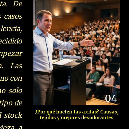
ta. De
s casos
encia,
cidido
mpezar
a. Las
omo con
no solo
04
tipo de
¿Por qué huelen las axilas? Causas,
l stock
tejidos y mejores desodorantes
ieza a