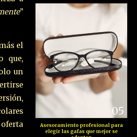
ente
”
emás el
o que,
solo un
ertirse
ersión,
05
lares
oferta
Asesoramiento profesional para
elegir las gafas que mejor se