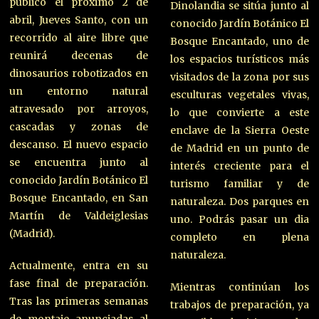
público el próximo 2 de
Dinolandia se sitúa junto al
abril, Jueves Santo, con un
conocido Jardín Botánico El
recorrido al aire libre que
Bosque Encantado, uno de
reunirá decenas de
los espacios turísticos más
dinosaurios robotizados en
visitados de la zona por sus
un entorno natural
esculturas vegetales vivas,
atravesado por arroyos,
lo que convierte a este
cascadas y zonas de
enclave de la Sierra Oeste
descanso. El nuevo espacio
de Madrid en un punto de
se encuentra junto al
interés creciente para el
conocido Jardín Botánico El
turismo familiar y de
Bosque Encantado, en San
naturaleza. Dos parques en
Martín de Valdeiglesias
uno. Podrás pasar un dia
(Madrid).
completo en plena
naturaleza.
Actualmente, entra en su
fase final de preparación.
Mientras continúan los
Tras las primeras semanas
trabajos de preparación, ya