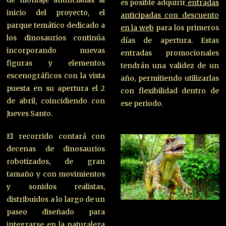
de montaje anunciadas al
es posible adquirir
entradas
inicio del proyecto, el
anticipadas con descuento
parque temático dedicado a
en la web
para los primeros
los dinosaurios continúa
días de apertura. Estas
incorporando nuevas
entradas promocionales
figuras y elementos
tendrán una validez de un
escenográficos con la vista
año, permitiendo utilizarlas
puesta en su apertura el 2
con flexibilidad dentro de
de abril, coincidiendo con
ese periodo.
Jueves Santo.
El recorrido contará con
decenas de dinosaurios
robotizados, de gran
tamaño y con movimientos
y sonidos realistas,
distribuidos a lo largo de un
paseo diseñado para
integrarse en la naturaleza