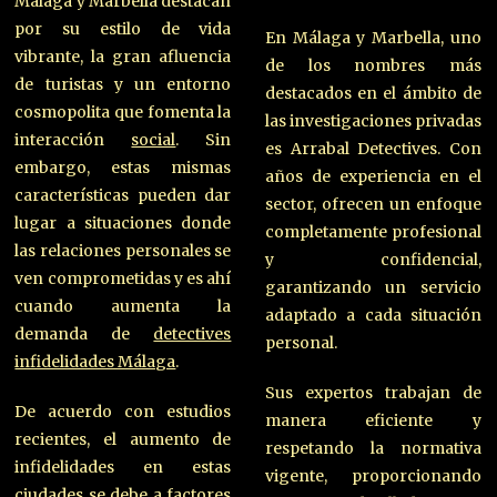
Málaga y Marbella destacan
por su estilo de vida
En Málaga y Marbella, uno
vibrante, la gran afluencia
de los nombres más
de turistas y un entorno
destacados en el ámbito de
cosmopolita que fomenta la
las investigaciones privadas
interacción
social
. Sin
es Arrabal Detectives. Con
embargo, estas mismas
años de experiencia en el
características pueden dar
sector, ofrecen un enfoque
lugar a situaciones donde
completamente profesional
las relaciones personales se
y confidencial,
ven comprometidas y es ahí
garantizando un servicio
cuando aumenta la
adaptado a cada situación
demanda de
detectives
personal.
infidelidades Málaga
.
Sus expertos trabajan de
De acuerdo con estudios
manera eficiente y
recientes, el aumento de
respetando la normativa
infidelidades en estas
vigente, proporcionando
ciudades se debe a factores