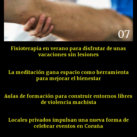
07
Fisioterapia en verano para disfrutar de unas
vacaciones sin lesiones
08
La meditación gana espacio como herramienta
para mejorar el bienestar
09
Aulas de formación para construir entornos libres
de violencia machista
10
Locales privados impulsan una nueva forma de
celebrar eventos en Coruña
11