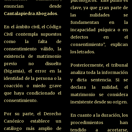
psicológicos. “Este punto es
enuncian desde
clave, ya que gran parte de
Cantalapiedra Abogados
.
las nulidades se
fundamentan en la
En el ámbito civil, el Código
incapacidad psíquica o en
Civil contempla supuestos
defectos en el
como la falta de
consentimiento”, explican
consentimiento válido, la
los letrados.
existencia de matrimonio
previo no disuelto
Posteriormente, el tribunal
(bigamia), el error en la
analiza toda la información
identidad de la persona o la
y dicta sentencia. Si se
coacción o miedo grave
declara la nulidad, el
que haya condicionado el
matrimonio se considera
consentimiento.
inexistente desde su origen.
Por su parte, el Derecho
En cuanto a la duración, los
Canónico establece un
procedimientos han
catálogo más amplio de
tendido a acortarse,