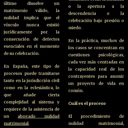
último disuelve un
o la apertura a la
matrimonio válido, la
descendencia o la
nulidad implica que el
celebración bajo presión o
vínculo nunca existió
miedo.
jurídicamente por la
consecución de defectos
En la práctica, muchos de
esenciales en el momento
los casos se concentran en
de su celebración.
cuestiones psicológicas,
cada vez más centradas en
En España, este tipo de
la capacidad real de los
procesos puede tramitarse
contrayentes para asumir
tanto en la jurisdicción civil
un proyecto de vida en
como en la eclesiástica, lo
común.
que añade cierta
complejidad al sistema y
Cuál es el proceso
requiere de la asistencia de
un
abogado nulidad
El procedimiento de
matrimonial
.
nulidad matrimonial,