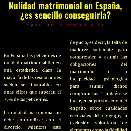
Nulidad matrimonial en España,
¿es sencillo conseguirla?
2 MESES AGO
ECONOMÍA & FUTURO
de juicio, es decir, la falta de
madurez suficiente para
En España, las peticiones de
comprender y asumir las
nulidad matrimonial tienen
obligaciones del
una estadística clara: la
matrimonio, o la
mayoría de las resoluciones
incapacidad psicológica
suelen ser favorables en
para asumir dichos
unas cifras que superan el
compromisos. También se
75% de las peticiones.
incluyen supuestos como el
engaño sobre cualidades
La nulidad matrimonial no
esenciales del cónyuge, la
debe confundirse con el
exclusión voluntaria de
divorcio. Mientras este
elementos como la fidelidad