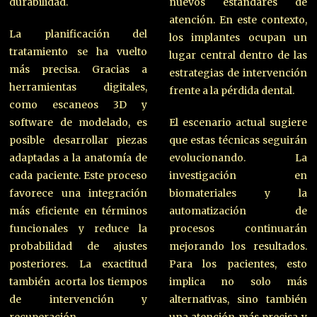
durabilidad.
nuevos estándares de
atención. En este contexto,
La planificación del
los implantes ocupan un
tratamiento se ha vuelto
lugar central dentro de las
más precisa. Gracias a
estrategias de intervención
herramientas digitales,
frente a la pérdida dental.
como escaneos 3D y
software de modelado, es
El escenario actual sugiere
posible desarrollar piezas
que estas técnicas seguirán
adaptadas a la anatomía de
evolucionando. La
cada paciente. Este proceso
investigación en
favorece una integración
biomateriales y la
más eficiente en términos
automatización de
funcionales y reduce la
procesos continuarán
probabilidad de ajustes
mejorando los resultados.
posteriores. La exactitud
Para los pacientes, esto
también acorta los tiempos
implica no solo más
de intervención y
alternativas, sino también