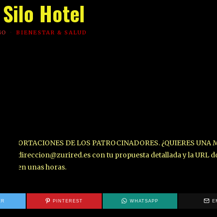
 Silo Hotel
GO
BIENESTAR & SALUD
LAS APORTACIONES DE LOS PATROCINADORES. ¿QUIERES UNA 
a direccion@zurired.es con tu propuesta detallada y la URL d
demos en unas horas.
ER
PINTEREST
WHATSAPP
E