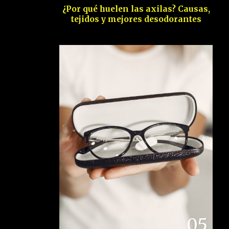
¿Por qué huelen las axilas? Causas,
tejidos y mejores desodorantes
05