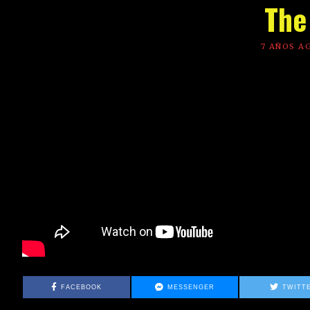
The
7 AÑOS A
ESTE GRUPO DE REVISTAS DIGITALES SE FINANCIA CON 
RESEÑA O ENLACE EN ESTE U OTROS ARTÍCULOS? Escríbenos 
visto que te encaja tu patrocinio, lo estudiamos y te respon
FACEBOOK
MESSENGER
TWITT