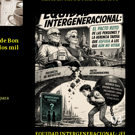
 de Bon
dos mil
y
para
03
EQUIDAD INTERGENERACIONAL: ¿El