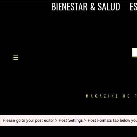
BIENESTAR & SALUD
ES
MAGAZINE DE 
Please go to your post editor > Post Settings > Post Formats tab below your