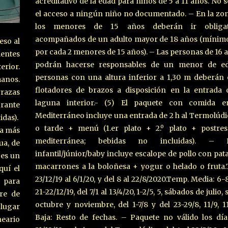
acreditativo de la edad para niños de 5 a 11 años. No 
el acceso a ningún niño no documentado. – En la zon
los menores de 15 años deberán ir obligat
acompañados de un adulto mayor de 18 años (mínimo
eso al
por cada 2 menores de 15 años). – Las personas de 16 a
entes
podrán hacerse responsables de un menor de e
rior.
personas con una altura inferior a 1,30 m deberán
manos.
flotadores de brazos a disposición en la entrada 
razas
laguna interior.- (5) El paquete con comida e
rante
Mediterráneo incluye una entrada de 2 h al Termolú
idas).
o tarde + menú (1.er plato + 2.º plato + postre
pa más
mediterránea; bebidas no incluidas). –
ua, de
infantil/júnior/baby incluye escalope de pollo con pata
 es un
macarrones a la boloñesa + yogur o helado o fruta.
quí el
23/12/19 al 6/1/20, y del 8 al 22/8/2020.Temp. Media: 6-8
 para
21-22/12/19, del 7/1 al 13/4/20, 1-2/5, 5, sábados de julio
re de
octubre y noviembre, del 1-7/8 y del 23-29/8, 11/9, 1
(lugar
Baja: Resto de fechas. – Paquete no válido los día
eario