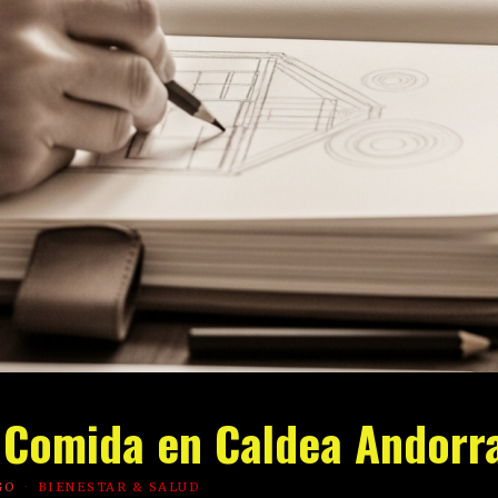
 Comida en Caldea Andorr
GO
BIENESTAR & SALUD