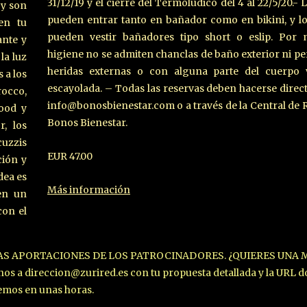
31/12/19 y el cierre del Termolúdico del 4 al 22/5/20.-
 y son
pueden entrar tanto en bañador como en bikini, y 
en tu
pueden vestir bañadores tipo short o eslip. Por 
ante y
higiene no se admiten chanclas de baño exterior ni p
la luz
heridas externas o con alguna parte del cuerpo
 a los
escayolada. – Todas las reservas deben hacerse dire
rocco,
info@bonosbienestar.com o a través de la Central de 
Wood y
Bonos Bienestar.
r, los
uzzis
EUR 47.00
ción y
dea es
Más información
en un
con el
LAS APORTACIONES DE LOS PATROCINADORES. ¿QUIERES UNA 
a direccion@zurired.es con tu propuesta detallada y la URL d
demos en unas horas.