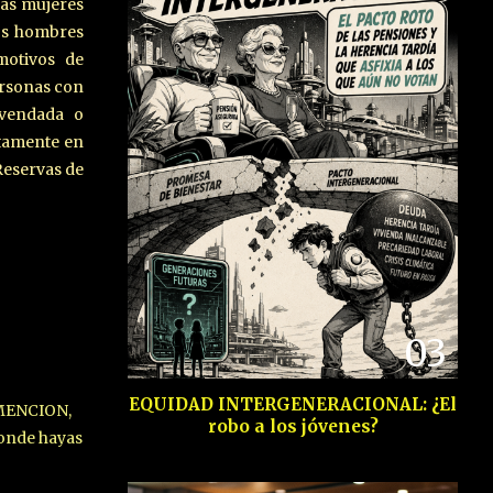
 Las mujeres
los hombres
motivos de
ersonas con
 vendada o
ctamente en
Reservas de
03
EQUIDAD INTERGENERACIONAL: ¿El
MENCION,
robo a los jóvenes?
onde hayas