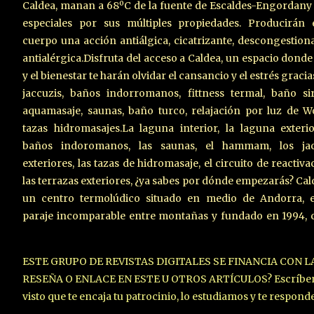
Caldea, manan a 68ºC de la fuente de Escaldes-Engordany
especiales por sus múltiples propiedades. Producirán 
cuerpo una acción antiálgica, cicatrizante, descongestion
antialérgica.Disfruta del acceso a Caldea, un espacio donde 
y el bienestar te harán olvidar el cansancio y el estrés gracias
jaccuzis, baños indorromanos, fittness termal, baño si
aquamasaje, saunas, baño turco, relajación por luz de 
tazas hidromasajes.La laguna interior, la laguna exterio
baños indoromanos, las saunas, el hammam, los jac
exteriores, las tazas de hidromasaje, el circuito de reactiva
las terrazas exteriores, ¿ya sabes por dónde empezarás? Cal
un centro termolúdico situado en medio de Andorra, 
paraje incomparable entre montañas y fundado en 1994, 
ESTE GRUPO DE REVISTAS DIGITALES SE FINANCIA CON 
RESEÑA O ENLACE EN ESTE U OTROS ARTÍCULOS? Escríbenos 
visto que te encaja tu patrocinio, lo estudiamos y te respon