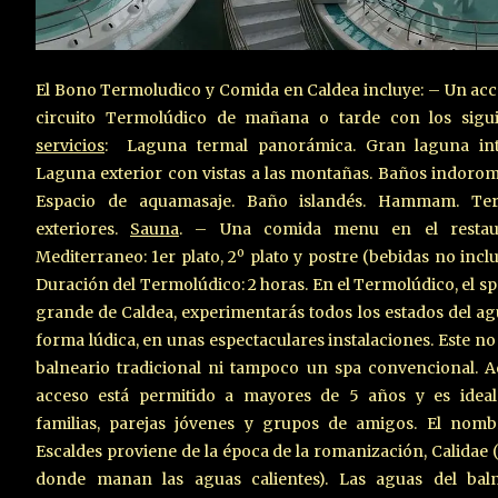
El Bono Termoludico y Comida en Caldea incluye: – Un acc
circuito Termolúdico de mañana o tarde con los sigui
servicios
: Laguna termal panorámica. Gran laguna inte
Laguna exterior con vistas a las montañas. Baños indoro
Espacio de aquamasaje. Baño islandés. Hammam. Ter
exteriores.
Sauna
. – Una comida menu en el restau
Mediterraneo: 1er plato, 2º plato y postre (bebidas no inclu
Duración del Termolúdico: 2 horas. En el Termolúdico, el s
grande de Caldea, experimentarás todos los estados del ag
forma lúdica, en unas espectaculares instalaciones. Este no
balneario tradicional ni tampoco un spa convencional. A
acceso está permitido a mayores de 5 años y es ideal
familias, parejas jóvenes y grupos de amigos. El nomb
Escaldes proviene de la época de la romanización, Calidae 
donde manan las aguas calientes). Las aguas del baln