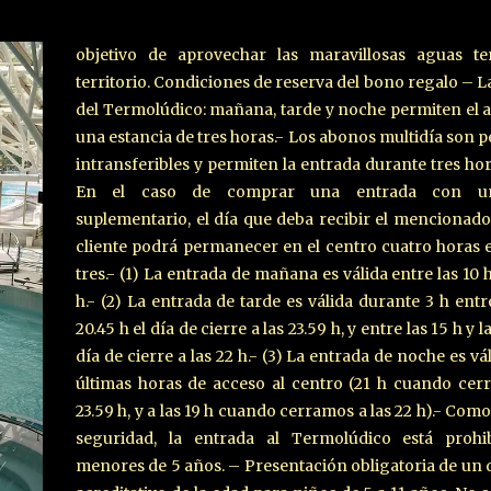
objetivo de aprovechar las maravillosas aguas te
territorio. Condiciones de reserva del bono regalo – L
del Termolúdico: mañana, tarde y noche permiten el 
una estancia de tres horas.- Los abonos multidía son p
intransferibles y permiten la entrada durante tres hor
En el caso de comprar una entrada con un
suplementario, el día que deba recibir el mencionado 
cliente podrá permanecer en el centro cuatro horas 
tres.- (1) La entrada de mañana es válida entre las 10 h
h.- (2) La entrada de tarde es válida durante 3 h entr
20.45 h el día de cierre a las 23.59 h, y entre las 15 h y l
día de cierre a las 22 h.- (3) La entrada de noche es vál
últimas horas de acceso al centro (21 h cuando cer
23.59 h, y a las 19 h cuando cerramos a las 22 h).- Co
seguridad, la entrada al Termolúdico está prohi
menores de 5 años. – Presentación obligatoria de u