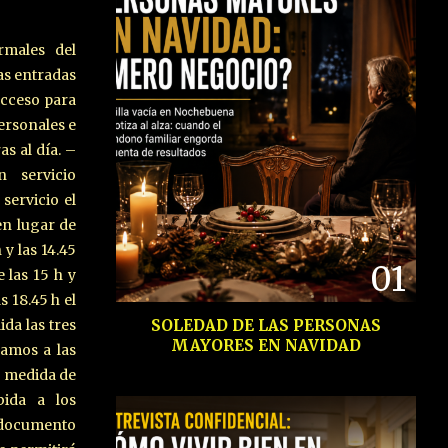
rmales del
as entradas
acceso para
ersonales e
as al día. –
 servicio
servicio el
en lugar de
 y las 14.45
01
e las 15 h y
as 18.45 h el
SOLEDAD DE LAS PERSONAS
ida las tres
MAYORES EN NAVIDAD
ramos a las
mo medida de
bida a los
n documento