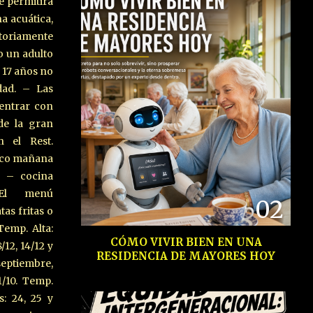
se permitirá
a acuática,
oriamente
 un adulto
 17 años no
dad. – Las
 entrar con
de la gran
n el Rest.
dico mañana
s – cocina
 El menú
02
tas fritas o
Temp. Alta:
CÓMO VIVIR BIEN EN UNA
/12, 14/12 y
RESIDENCIA DE MAYORES HOY
, septiembre,
1/10. Temp.
s: 24, 25 y