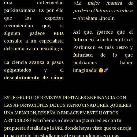
una enfermedad
«La mejor manera de
parkinsoniana. Es por ello
predecir el futuro es crearlo.»
que los expertos
– Abraham Lincoln
recomiendan que, si
Así que, ¡parece que el
alguien padece RBD,
futuro
en la lucha contra el
consulte a un especialista
Parkinson es más
retro
y
del sueño o a un neurólogo.
futurista
de lo que
La ciencia avanza a pasos
podríamos haber
agigantados y el
imaginado!
descubrimiento de cómo
ESTE GRUPO DE REVISTAS DIGITALES SE FINANCIA CON
LAS APORTACIONES DE LOS PATROCINADORES. ¿QUIERES
UNA MENCION, RESEÑA O ENLACE EN ESTE U OTROS
ARTÍCULOS? Escríbenos a direccion@zurired.es con tu
propuesta detallada y la URL donde hayas visto que te encaja
tu patrocinio, lo estudiamos y te respondemos en unas