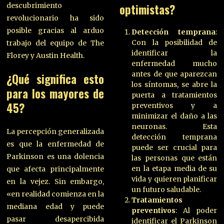
descubrimiento
optimistas?
revolucionario ha sido
posible gracias al arduo
Detección temprana
:
Con la posibilidad de
trabajo del equipo de The
identificar la
Florey y Austin Health.
enfermedad mucho
antes de que aparezcan
¿Qué significa esto
los síntomas, se abre la
para los
mayores de
puerta a tratamientos
45
?
preventivos y a
minimizar el daño a las
neuronas. Esta
La percepción generalizada
detección temprana
es que la enfermedad de
puede ser crucial para
Parkinson es una dolencia
las personas que están
en la etapa media de su
que afecta principalmente
vida y quieren planificar
en la vejez. Sin embargo,
un futuro saludable.
«en realidad comienza en la
Tratamientos
mediana edad y puede
preventivos
: Al poder
pasar desapercibida
identificar el Parkinson