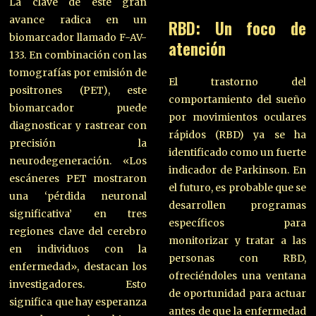
La clave de este gran
avance radica en un
RBD: Un foco de
biomarcador llamado F-AV-
atención
133. En combinación con las
tomografías por emisión de
El trastorno del
positrones (PET), este
comportamiento del sueño
biomarcador puede
por movimientos oculares
diagnosticar y rastrear con
rápidos (RBD) ya se ha
precisión la
identificado como un fuerte
neurodegeneración. «Los
indicador de Parkinson. En
escáneres PET mostraron
el futuro, es probable que se
una ‘pérdida neuronal
desarrollen programas
significativa’ en tres
específicos para
regiones clave del cerebro
monitorizar y tratar a las
en individuos con la
personas con RBD,
enfermedad», destacan los
ofreciéndoles una ventana
investigadores. Esto
de oportunidad para actuar
significa que hay esperanza
antes de que la enfermedad