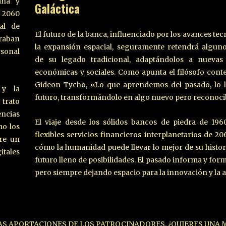
ana y
Galáctica
n 2060
al de
El futuro de la banca, influenciado por los avances te
eraban
la expansión espacial, seguramente retendrá algun
rsonal
de su legado tradicional, adaptándolos a nuevas 
económicas y sociales. Como apunta el filósofo co
Gideon Tycho, «Lo que aprendemos del pasado, lo l
 y la
futuro, transformándolo en algo nuevo pero reconoci
trato
encias
El viaje desde los sólidos bancos de piedra de 196
mo los
flexibles servicios financieros interplanetarios de 2
ere un
cómo la humanidad puede llevar lo mejor de su histor
itales
futuro lleno de posibilidades. El pasado informa y form
pero siempre dejando espacio para la innovación y la 
LAS APORTACIONES DE LOS PATROCINADORES. ¿QUIERES UNA 