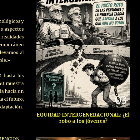
cnológicos y
os aspectos
realidades
ntemporáneo
levamos al
ble.»
0 hasta los
060 muestra
ia hacia un
03
a el futuro,
adaptación.
EQUIDAD INTERGENERACIONAL: ¿El
robo a los jóvenes?
MENCION,