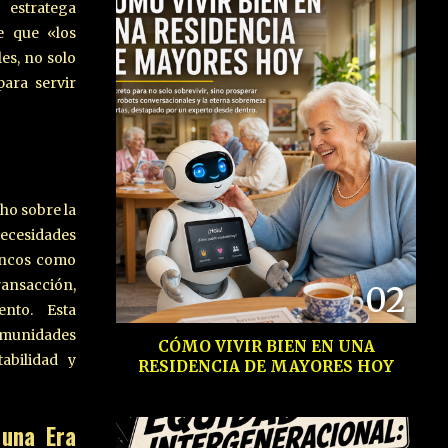
estratega
re que «los
es, no solo
para servir
ho sobre la
necesidades
bancos como
ansacción,
02
ento. Esta
comunidades
CÓMO VIVIR BIEN EN UNA
abilidad y
RESIDENCIA DE MAYORES HOY
 una Era