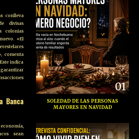
s conlleva
e divisas
s colonias
nuevo. «El
erestelares
», comenta
Este indica
 garantizar
sacciones
01
la Banca
SOLEDAD DE LAS PERSONAS
MAYORES EN NAVIDAD
y economía,
ncos sean