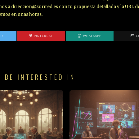
a direccion@zurired.es con tu propuesta detallada y la URL d
demos en unas horas.
ER
PINTEREST
WHATSAPP
E
 BE INTERESTED IN