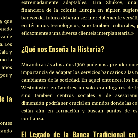
extremadamente adaptables. Lira Zhukov, una 
financiera de la colonia Europa en Júpiter, sugie
bancos del futuro deberán ser increíblemente versátil
a
que
en términos tecnológicos, sino también culturales, 
onado
eficazmente a una diversa clientela interplanetaria.»
iva de
a. Los
¿Qué nos Enseña la Historia?
Gaia y
ómo la
Mirando atrás a los años 1960, podemos aprender muc
s años
importancia de adaptar los servicios bancarios a las 
mpos y
cambiantes de la sociedad. En aquel entonces, los 
Westminster en Londres no solo eran lugares de tr
sino también centros sociales y de asesorami
e la
dimensión podría ser crucial en mundos donde las 
están aún en formación y buscan puntos de est
confianza.
zontes
rando
El Legado de la Banca Tradicional en