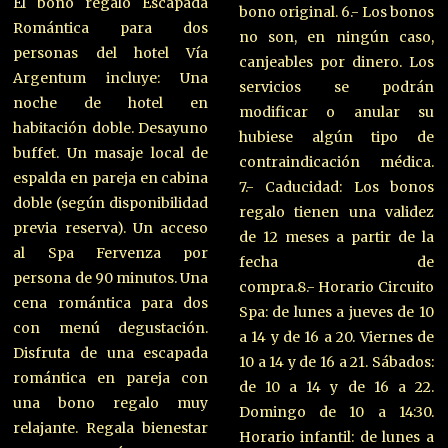
El bono regalo Escapada
bono original. 6.- Los bonos
Romántica para dos
no son, en ningún caso,
personas del hotel Vía
canjeables por dinero. Los
Argentum incluye: Una
servicios se podrán
noche de hotel en
modificar o anular su
habitación doble. Desayuno
hubiese algún tipo de
buffet. Un masaje local de
contraindicación médica.
espalda en pareja en cabina
7.- Caducidad: Los bonos
doble (según disponibilidad
regalo tienen una validez
previa reserva). Un acceso
de 12 meses a partir de la
al Spa Fervenza por
fecha de
persona de 90 minutos. Una
compra.8.- Horario Circuito
cena romántica para dos
Spa: de lunes a jueves de 10
con menú degustación.
a 14 y de 16 a 20. Viernes de
Disfruta de una escapada
10 a 14 y de 16 a 21. Sábados:
romántica en pareja con
de 10 a 14 y de 16 a 22.
una bono regalo muy
Domingo de 10 a 14:30.
relajante. Regala bienestar
Horario infantil: de lunes a