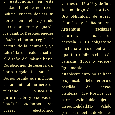
y gastronomía en este
viernes de 12 a 14 y de 16 a
cuidado hotel del centro de
18. Domingo de 10 a 12.9.-
Galicia. Puedes dedicar tu
Uso obligatorio de gorro,
bono en el apartado
chanclas y bañador. Vía
correspondiente y guarda
Argentum facilitará
los cambio. Después puedes
albornoz o toalla de
añadir el bono regalo al
cortesía.10.- Es obligatorio
carrito de la compra y ya
ducharse antes de entrar al
saldrá la dedicatoria sobre
Spa.11.- Prohibido el uso de
el diseño del mismo bono.
cámaras (fotos o vídeos).
Condiciones de reserva del
Igualmente el
bono regalo 1.- Para los
establecimiento no se hace
Bonos regalo que incluyan
responsable del deterioro o
alojamiento al número de
pérdida de joyas,
teléfono 986581330
bisutería… 12.- Precios por
(información y reservas de
pareja. IVA incluido. Sujeto a
hotel) las 24 horas o vía
disponibilidad.13.- Válido
correo electrónico
para usar noches de viernes