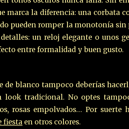
 en tonos oscuros nunca falla. Sin e
e marca la diferencia: una corbata c
gido pueden romper la monotonía sin
 detalles: un reloj elegante o unos 
rfecto entre formalidad y buen gusto.
e de blanco tampoco deberías hacerl
 look tradicional. No optes tampo
ros, rosas empolvados… Por suerte 
 fiesta
en otros colores.