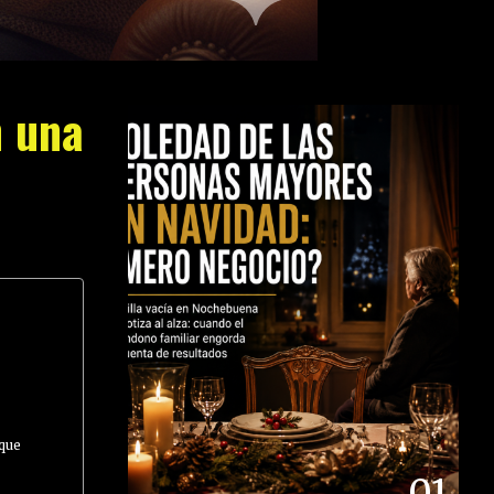
n una
 que
01