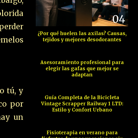
mbargo,
olorida
04
 perder
¿Por qué huelen las axilas? Causas,
gemelos
tejidos y mejores desodorantes
05
Asesoramiento profesional para
elegir las gafas que mejor se
adaptan
06
o tú, y
Guía Completa de la Bicicleta
co por
Vintage Scrapper Railway 1 LTD:
Estilo y Confort Urbano
07
hay un
Fisioterapia en verano para