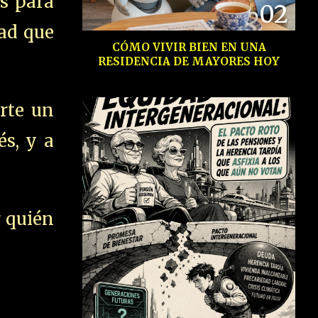
s para
02
dad que
CÓMO VIVIR BIEN EN UNA
RESIDENCIA DE MAYORES HOY
rte un
és, y a
r quién