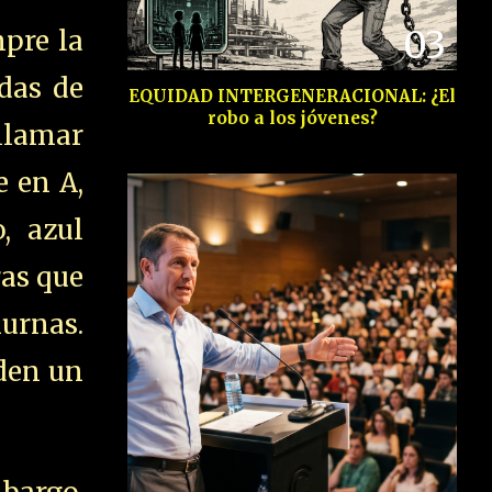
03
mpre la
das de
EQUIDAD INTERGENERACIONAL: ¿El
robo a los jóvenes?
llamar
e en A,
, azul
ras que
iurnas.
den un