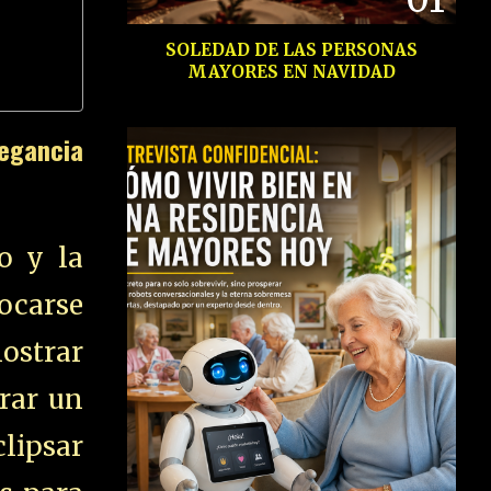
SOLEDAD DE LAS PERSONAS
MAYORES EN NAVIDAD
legancia
o y la
focarse
mostrar
grar un
clipsar