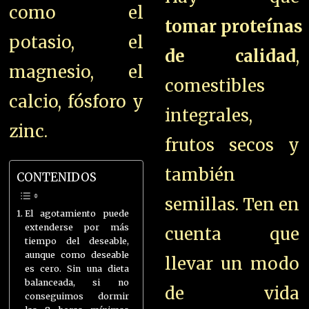
como el
tomar
proteínas
potasio, el
de calidad
,
magnesio, el
comestibles
calcio, fósforo y
integrales,
zinc.
frutos secos y
también
CONTENIDOS
semillas. Ten en
El agotamiento puede
extenderse por más
cuenta que
tiempo del deseable,
aunque como deseable
llevar un modo
es cero. Sin una dieta
balanceada, si no
de vida
conseguimos dormir