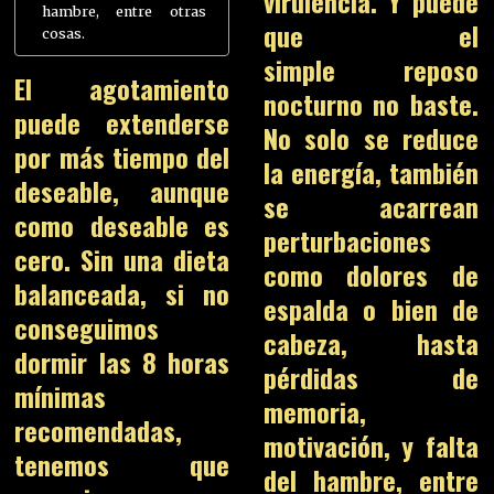
virulencia. Y puede
hambre, entre otras
que el
cosas.
simple reposo
El agotamiento
nocturno no baste.
puede extenderse
No solo se reduce
por más tiempo del
la energía, también
deseable, aunque
se acarrean
como deseable es
perturbaciones
cero. Sin una dieta
como dolores de
balanceada, si no
espalda o bien de
conseguimos
cabeza, hasta
dormir las 8 horas
pérdidas de
mínimas
memoria,
recomendadas,
motivación, y falta
tenemos que
del hambre, entre